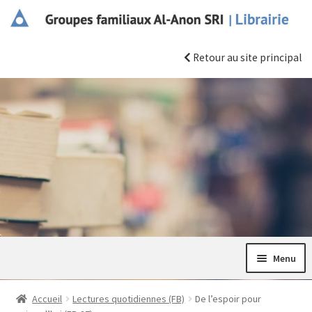
Aller
Aller
à
au
la
contenu
Retour au site principal
navigation
Menu
Les essentiels
Accueil
Lectures quotidiennes (FB)
De l’espoir pour