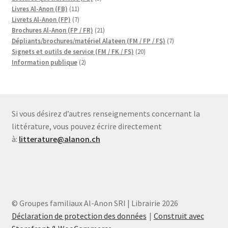
11
produits
Livres Al-Anon (FB)
11
produits
7
Livrets Al-Anon (FP)
7
produits
21
Brochures Al-Anon (FP / FR)
21
produits
7
Dépliants/brochures/matériel Alateen (FM / FP / FS)
7
20
produits
Signets et outils de service (FM / FK / FS)
20
2
produits
Information publique
2
produits
Si vous désirez d’autres renseignements concernant la
littérature, vous pouvez écrire directement
à:
litterature@alanon.ch
© Groupes familiaux Al-Anon SRI | Librairie 2026
Déclaration de protection des données
Construit avec