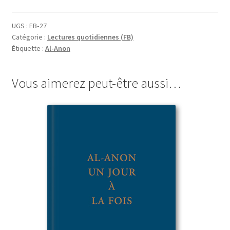
l’espoir
pour
UGS :
FB‑27
Catégorie :
Lectures quotidiennes (FB)
aujourd’hui
Étiquette :
Al-Anon
(FB-
27)
Vous aimerez peut-être aussi…