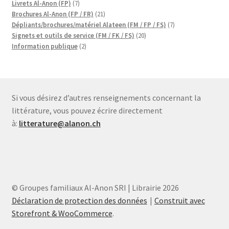
produits
7
Livrets Al-Anon (FP)
7
produits
21
Brochures Al-Anon (FP / FR)
21
produits
7
Dépliants/brochures/matériel Alateen (FM / FP / FS)
7
20
produits
Signets et outils de service (FM / FK / FS)
20
2
produits
Information publique
2
produits
Si vous désirez d’autres renseignements concernant la
littérature, vous pouvez écrire directement
à:
litterature@alanon.ch
© Groupes familiaux Al-Anon SRI | Librairie 2026
Déclaration de protection des données
Construit avec
Storefront & WooCommerce
.