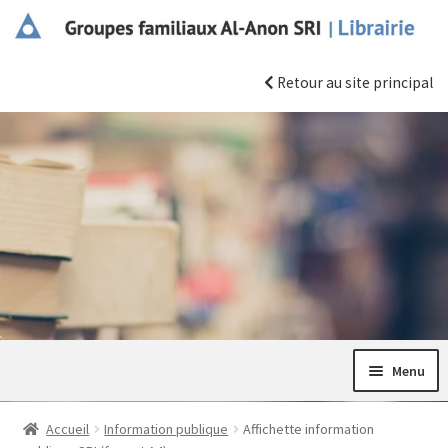
Aller
Aller
à
au
la
contenu
Retour au site principal
navigation
Menu
Les essentiels
Accueil
Information publique
Affichette information