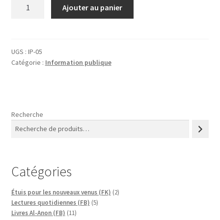
quantité
Ajouter au panier
de
Affichette
information
publique
UGS :
IP-05
Catégorie :
Information publique
SRI
(format
A4)
Recherche
Catégories
2
Étuis pour les nouveaux venus (FK)
2
5
produits
Lectures quotidiennes (FB)
5
11
produits
Livres Al-Anon (FB)
11